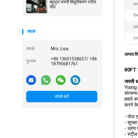
बहुभुज जस्ती विद्युतीकरण स्टील
भा
पोल
गै
वार
संपर्क
प्र
संपर्क:
Mrs. Lisa
उत्पाद व
+86 13601538657/ +86
दूरभाष:
18795681761
80FT डो
जस्ती ध
Yixing
संरचना
संपर्क करें
हमारे क
करने के
- पोल 
- सुरक्
- ध्रुव
- स्टी