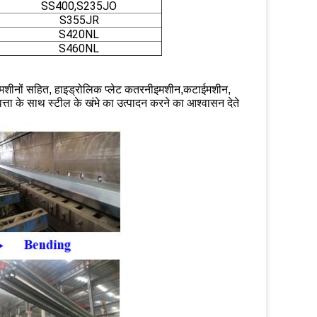
SS400,S235JO
S355JR
S420NL
S460NL
न मशीनों सहित, हाइड्रोलिक प्लेट कतरनी
इ
मशीन,
कटाई
मशीन,
णवत्ता के साथ स्टील के खंभे का उत्पादन करने का आश्वासन देते