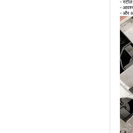
- स्टील
- आवश्
- और अ