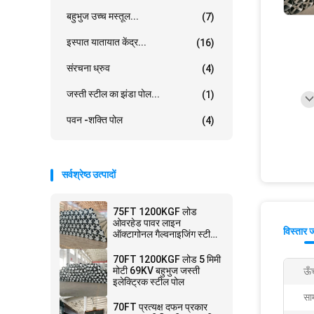
बहुभुज उच्च मस्तूल...
(7)
इस्पात यातायात केंद्र...
(16)
संरचना ध्रुव
(4)
जस्ती स्टील का झंडा पोल...
(1)
पवन -शक्ति पोल
(4)
सर्वश्रेष्ठ उत्पादों
75FT 1200KGF लोड
ओवरहेड पावर लाइन
विस्तार 
ऑक्टागोनल गैल्वनाइजिंग स्टील
पोल
70FT 1200KGF लोड 5 मिमी
मोटी 69KV बहुभुज जस्ती
ऊँ
इलेक्ट्रिक स्टील पोल
साम
70FT प्रत्यक्ष दफन प्रकार