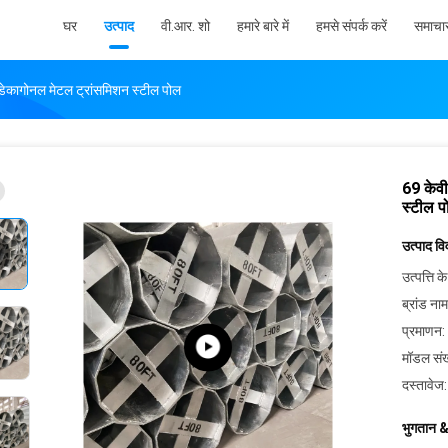
घर
उत्पाद
वी.आर. शो
हमारे बारे में
हमसे संपर्क करें
समाचा
ेकागोनल मेटल ट्रांसमिशन स्टील पोल
69 केव
स्टील प
उत्पाद व
उत्पत्ति के
ब्रांड नाम
प्रमाणन:
मॉडल संख
दस्तावेज:
भुगतान &