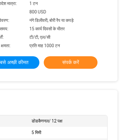
देश मात्रा:
1 टन
800 USD
विवरण:
नंगे डिलीवरी, बोरी रैप या कपड़े
 समय:
15 कार्य दिवसों के भीतर
ें:
टी/टी, एल/सी
 क्षमता:
प्रति माह 1000 टन
बसे अच्छी कीमत
संपर्क करें
डोडकैगनल/ 12 पक्ष
5 मिमी