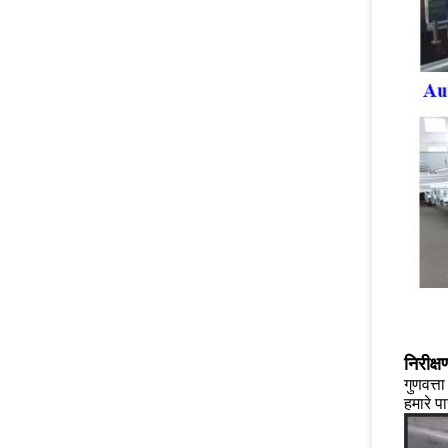
निरीक्ष
गुणवत्त
हमारे प