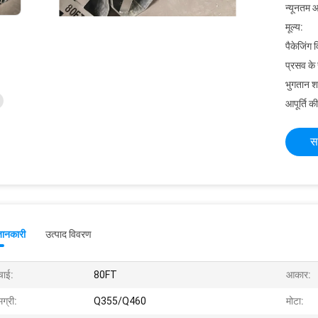
न्यूनतम आ
मूल्य:
पैकेजिंग 
प्रसव के
भुगतान शर्त
आपूर्ति की
स
जानकारी
उत्पाद विवरण
चाई:
80FT
आकार:
ग्री:
Q355/Q460
मोटा: