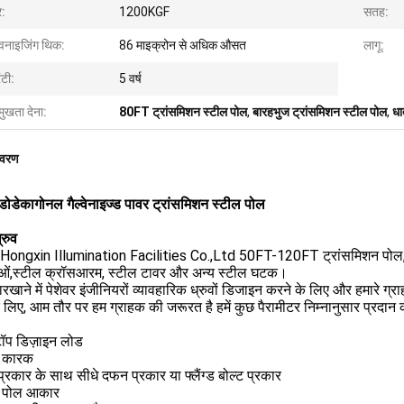
र:
1200KGF
सतह:
ल्वनाइजिंग थिक:
86 माइक्रोन से अधिक औसत
लागू:
ंटी:
5 वर्ष
मुखता देना:
80FT ट्रांसमिशन स्टील पोल
,
बारहभुज ट्रांसमिशन स्टील पोल
,
धा
िवरण
डेकागोनल गैल्वेनाइज्ड पावर ट्रांसमिशन स्टील पोल
्रुव
 Hongxin Illumination Facilities Co.,Ltd 50FT-120FT ट्रांसमिशन पोल, स
ओं,स्टील क्रॉसआरम, स्टील टावर और अन्य स्टील घटक।
ारखाने में पेशेवर इंजीनियरों व्यावहारिक ध्रुवों डिजाइन करने के लिए और हमारे ग्
 लिए, आम तौर पर हम ग्राहक की जरूरत है हमें कुछ पैरामीटर निम्नानुसार प्रदान 
टॉप डिज़ाइन लोड
षा कारक
 प्रकार के साथ सीधे दफन प्रकार या फ्लैंग्ड बोल्ट प्रकार
ल पोल आकार