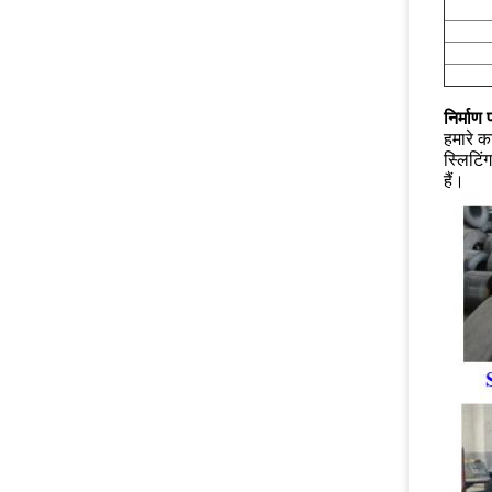
निर्माण 
हमारे क
स्लिटिं
हैं।