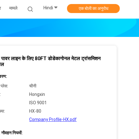
Hindi
र
मामले
एक बोली का अनुरोध
ी पावर लाइन के लिए 80FT डोडेकागोनल मेटल ट्रांसमिशन
ोल
िवरण:
 प्लेस:
चीनी
:
Hongxin
ISO 9001
्या:
HX-80
Company Profile-HX.pdf
 नौवहन नियमों: