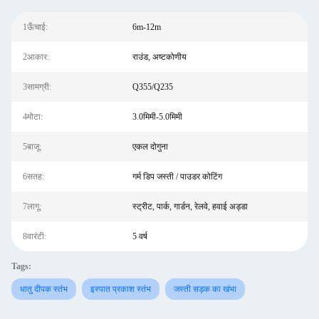
1ऊँचाई:
6m-12m
2आकार:
राउंड, अष्टकोणीय
3सामग्री:
Q355/Q235
4मोटा:
3.0मिमी-5.0मिमी
5बाजू:
एकल दोगुना
6सतह:
गर्म डिप जस्ती / पाउडर कोटिंग
7लागू:
स्ट्रीट, पार्क, गार्डन, रेलवे, हवाई अड्डा
8वारंटी:
5 वर्ष
Tags:
धातु दीपक स्तंभ
इस्पात प्रकाश स्तंभ
जस्ती सड़क का खंभा