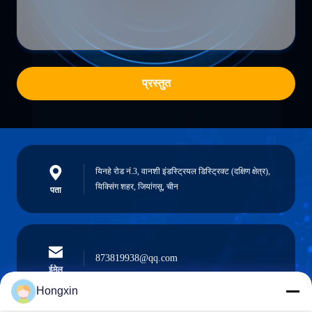
प्रस्तुत
यिनहे रोड नं.3, वानशी इंडस्ट्रियल डिस्ट्रिक्ट (दक्षिण क्षेत्र),
यिक्सिंग शहर, जियांगसू, चीन
पता
873819938@qq.com
ईमेल
Hongxin