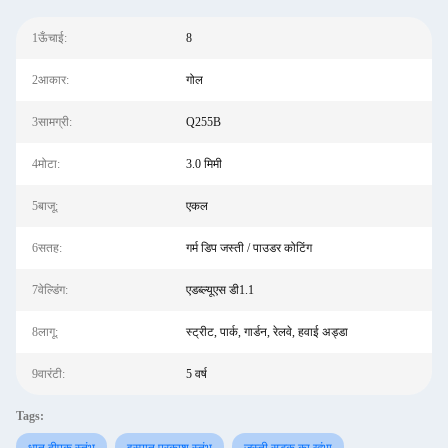
1ऊँचाई:
8
2आकार:
गोल
3सामग्री:
Q255B
4मोटा:
3.0 मिमी
5बाजू:
एकल
6सतह:
गर्म डिप जस्ती / पाउडर कोटिंग
7वेल्डिंग:
एडब्ल्यूएस डी1.1
8लागू:
स्ट्रीट, पार्क, गार्डन, रेलवे, हवाई अड्डा
9वारंटी:
5 वर्ष
Tags: