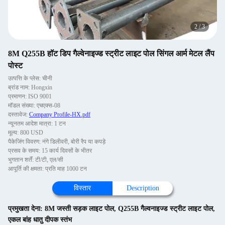
2
/
3
8M Q255B हॉट डिप गैल्वेनाइज्ड स्ट्रीट लाइट पोल सिंगल आर्म मेटल लैंप
पोस्ट
उत्पत्ति के प्लेस: चीनी
ब्रांड नाम: Hongxin
प्रमाणन: ISO 9001
मॉडल संख्या: एचएक्स-08
दस्तावेज:
Company Profile-HX.pdf
न्यूनतम आदेश मात्रा: 1 टन
मूल्य: 800 USD
पैकेजिंग विवरण: नंगे डिलीवरी, बोरी रैप या कपड़े
प्रसव के समय: 15 कार्य दिवसों के भीतर
भुगतान शर्तें: टी/टी, एल/सी
आपूर्ति की क्षमता: प्रति माह 1000 टन
विस्तार
Description
प्रमुखता देना:
8M जस्ती सड़क लाइट पोल
,
Q255B गैल्वनाइज्ड स्ट्रीट लाइट पोल
,
एकल बांह धातु दीपक स्तंभ