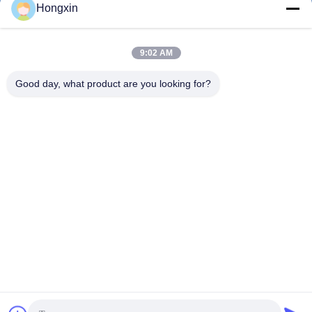
Hongxin
9:02 AM
0086-510-13601538657
फोन
Good day, what product are you looking for?
Yixing Hongxin Illumination Facilities Co.,
Ltd.
Yixing Hongxin Illumination Facilities Co., Ltd.