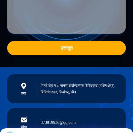
प्रस्तुत
यिनहे रोड नं.3, वानशी इंडस्ट्रियल डिस्ट्रिक्ट (दक्षिण क्षेत्र),
यिक्सिंग शहर, जियांगसू, चीन
पता
873819938@qq.com
ईमेल