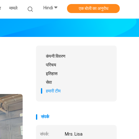
Hindi
र
मामले
एक बोली का अनुरोध
कंपनी विवरण
परिचय
इतिहास
सेवा
हमारी टीम
संपर्क
संपर्क:
Mrs. Lisa