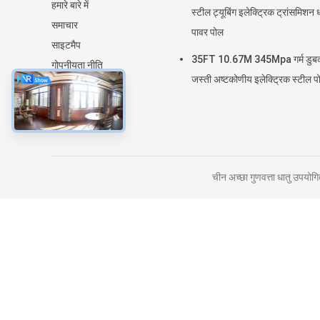
हमारे बारे में
स्टील ट्यूबिंग इलेक्ट्रिक ट्रांसमिशन ध
समाचार
पावर पोल
साइटमैप
35FT 10.67M 345Mpa गर्म डुब
गोपनीयता नीति
जस्ती अष्टकोणीय इलेक्ट्रिक स्टील प
चीन अच्छा गुणवत्ता धातु उपय