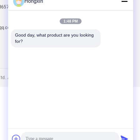
Hongxin
8657/ +86
भेजें
1:48 PM
qq.com
Good day, what product are you looking 
for?
, Ltd.. All Rights Reserved.