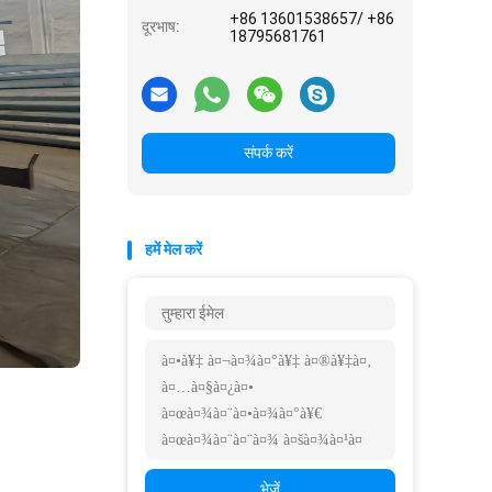
+86 13601538657/ +86
दूरभाष:
18795681761
संपर्क करें
हमें मेल करें
भेजें